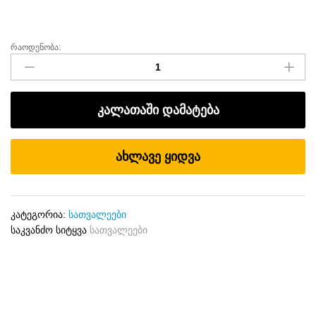
რაოდენობა:
სათვალეების
პირველი
კოლექცია
რაოდენობა
კალათაში დამატება
ახლავე ყიდვა
კატეგორია:
სათვალეები
საკვანძო სიტყვა
სათვალეები