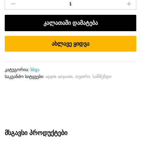
ყურსასმენების
საწმენდი
ფუნჯი
კალათაში დამატება
რაოდენობა
ახლავე ყიდვა
კატეგორია:
სხვა
საკვანძო სიტყვები:
apple airpods
,
თეთრი
,
საწმენდი
მსგავსი პროდუქტები