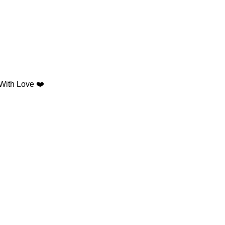
ith Love ❤️