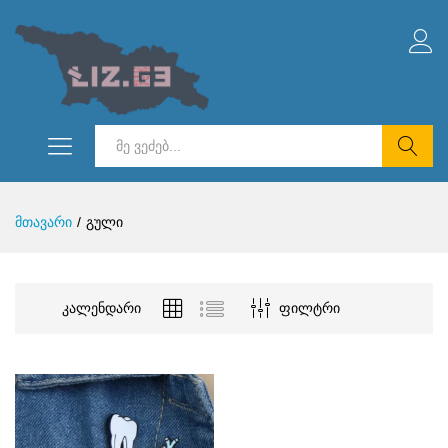
ნიმალური
სიმალური
ი
ი
ძებნა
მთავარი
/
გული
კალენდარი
ფილტრი