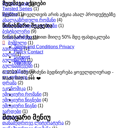
მუდმივი აქციები
Twisted Love
(1)
Twisted Series
(1)
Wildfire
(1)
ჩვენთან ყოველთვის არის აქცია ახალ პროდუქტებზე
ახალგაზრდული რომანი
(4)
წინასწარი შეკვეთა
ახალგაზრდული ფენტეზი
(1)
ბესტსელერი
(9)
წინასწარი შეკვეთით მიიღე 50% მდე ფასდაკლება
ბონი გარმუსი
(1)
ბუმბული
(1)
Terms and Conditions Privacy
გვირილა
(1)
Policy Contact
გული
(1)
Support
გულისცემა
(1)
Warranty
გულსაბნევები
(1)
გულსაბნევი
(6)
© 2023 - #შეიგრძენი ბედნიერება ყოველდღიურად -
დეკორაცია
(1)
Made With Love ❤️
დრამა
(2)
ეკონომიკა
(1)
ემოციური რომანი
(3)
ემოციური წიგნები
(4)
ემოციური წიგნი
(1)
ვარდები
(1)
მთავარი მენიუ
ვარდი
(1)
თანამედროვე ლიტერატურა
(2)