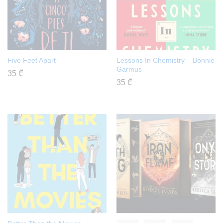
Five Feet Apart
Lessons In Chemistry – Bonnie
Garmus
35
₾
35
₾