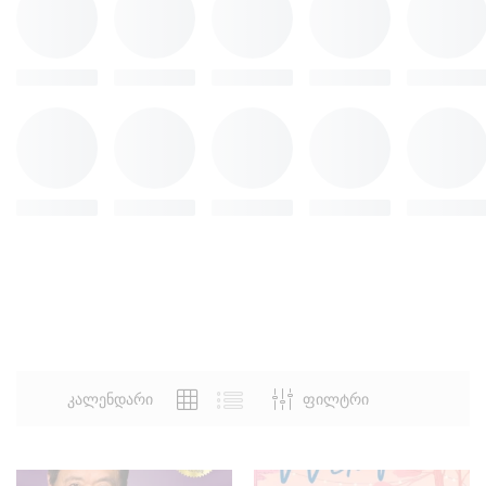
კალენდარი
ფილტრი