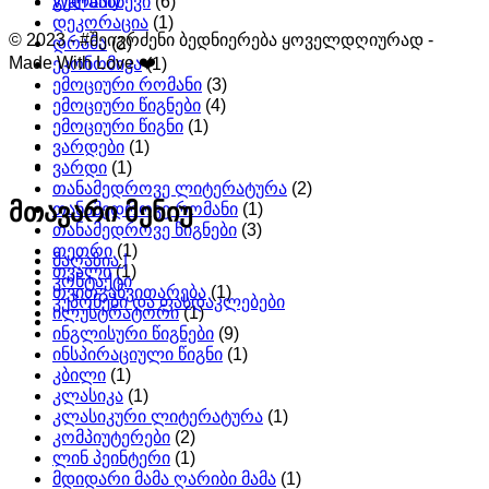
Warranty
გულსაბნევი
(6)
დეკორაცია
(1)
© 2023 - #შეიგრძენი ბედნიერება ყოველდღიურად -
დრამა
(2)
Made With Love ❤️
ეკონომიკა
(1)
ემოციური რომანი
(3)
ემოციური წიგნები
(4)
ემოციური წიგნი
(1)
ვარდები
(1)
ვარდი
(1)
თანამედროვე ლიტერატურა
(2)
მთავარი მენიუ
თანამედროვე რომანი
(1)
თანამედროვე წიგნები
(3)
თეთრი
(1)
მაღაზია |
თვალი
(1)
კონტაქტი
თვითგანვითარება
(1)
კუპონები და ფასდაკლებები
ილუსტრატორი
(1)
ინგლისური წიგნები
(9)
ინსპირაციული წიგნი
(1)
კბილი
(1)
კლასიკა
(1)
კლასიკური ლიტერატურა
(1)
კომპიუტერები
(2)
ლინ პეინტერი
(1)
მდიდარი მამა ღარიბი მამა
(1)