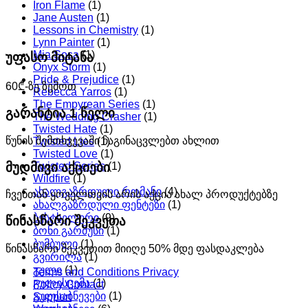
Iron Flame
(1)
Jane Austen
(1)
Lessons in Chemistry
(1)
Lynn Painter
(1)
Mia Sosa
(1)
უფასო მიტანა
Onyx Storm
(1)
Pride & Prejudice
(1)
60₾-ზე ზემოთ
Rebecca Yarros
(1)
The Empyrean Series
(1)
გარანტია 1 წელი
The Wedding Crasher
(1)
Twisted Hate
(1)
წუნის შემთხვევაში ჩაგინაცვლებთ ახლით
Twisted Lies
(1)
Twisted Love
(1)
მუდმივი აქციები
Twisted Series
(1)
Wildfire
(1)
ახალგაზრდული რომანი
(4)
ჩვენთან ყოველთვის არის აქცია ახალ პროდუქტებზე
ახალგაზრდული ფენტეზი
(1)
ბესტსელერი
(9)
წინასწარი შეკვეთა
ბონი გარმუსი
(1)
ბუმბული
(1)
წინასწარი შეკვეთით მიიღე 50% მდე ფასდაკლება
გვირილა
(1)
გული
(1)
Terms and Conditions Privacy
გულისცემა
(1)
Policy Contact
გულსაბნევები
(1)
Support